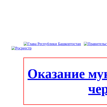
Оказание му
че