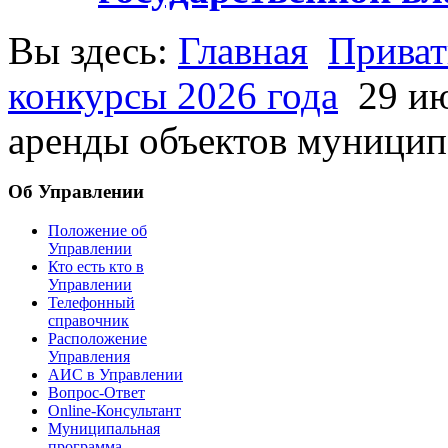
Вы здесь:
Главная
Приват
конкурсы 2026 года
29 и
аренды объектов муници
Об Управлении
Положение об
Управлении
Кто есть кто в
Управлении
Телефонный
справочник
Расположение
Управления
АИС в Управлении
Вопрос-Ответ
Online-Консультант
Муниципальная
программа