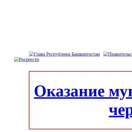
Оказание му
че