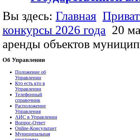
Вы здесь:
Главная
Приват
конкурсы 2026 года
20 м
аренды объектов муници
Об Управлении
Положение об
Управлении
Кто есть кто в
Управлении
Телефонный
справочник
Расположение
Управления
АИС в Управлении
Вопрос-Ответ
Online-Консультант
Муниципальная
программа