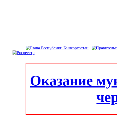
Оказание му
че