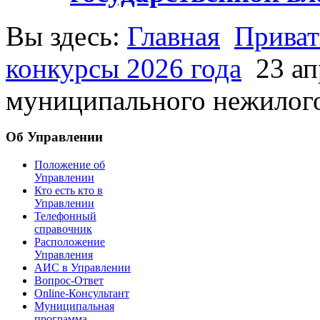
Вы здесь:
Главная
Приват
конкурсы 2026 года
23 ап
муниципального нежилого
Об Управлении
Положение об
Управлении
Кто есть кто в
Управлении
Телефонный
справочник
Расположение
Управления
АИС в Управлении
Вопрос-Ответ
Online-Консультант
Муниципальная
программа