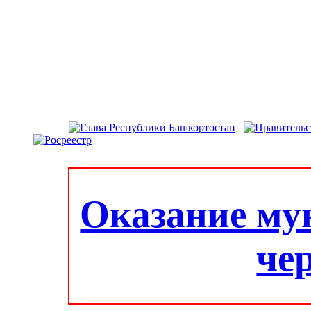
Оказание му
че