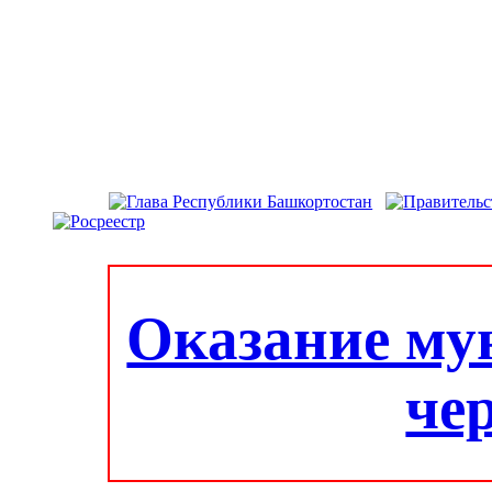
Оказание му
че