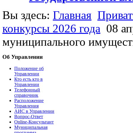
Вы здесь:
Главная
Приват
конкурсы 2026 года
08 ап
муниципального имущест
Об Управлении
Положение об
Управлении
Кто есть кто в
Управлении
Телефонный
справочник
Расположение
Управления
АИС в Управлении
Вопрос-Ответ
Online-Консультант
Муниципальная
программа