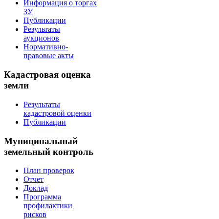
Информация о торгах
ЗУ
Публикации
Результаты
аукционов
Нормативно-
правовые акты
Кадастровая оценка
земли
Результаты
кадастровой оценки
Публикации
Муниципальный
земельный контроль
План проверок
Отчет
Доклад
Программа
профилактики
рисков