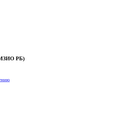
 МЗИО РБ)
лению