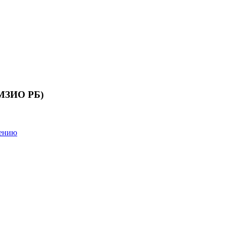
 МЗИО РБ)
лению