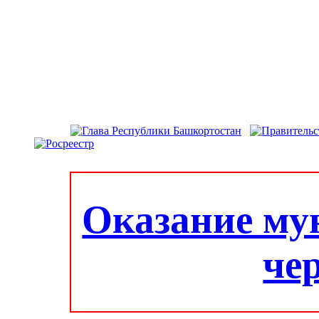
Оказание му
че