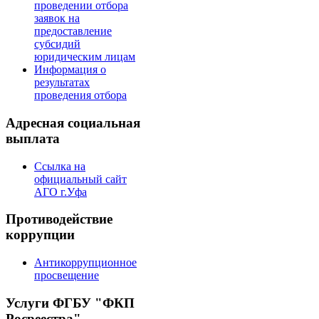
проведении отбора
заявок на
предоставление
субсидий
юридическим лицам
Информация о
результатах
проведения отбора
Адресная социальная
выплата
Ссылка на
официальный сайт
АГО г.Уфа
Противодействие
коррупции
Антикоррупционное
просвещение
Услуги ФГБУ "ФКП
Росреестра"