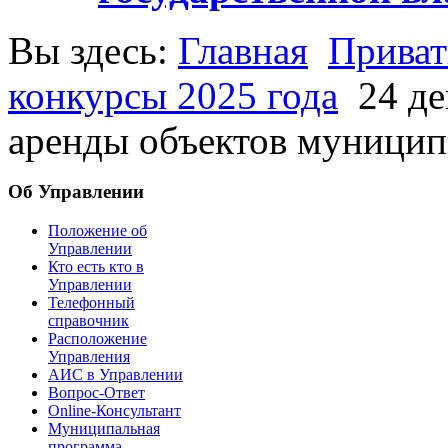
Вы здесь:
Главная
Приват
конкурсы 2025 года
24 д
аренды объектов муници
Об Управлении
Положение об
Управлении
Кто есть кто в
Управлении
Телефонный
справочник
Расположение
Управления
АИС в Управлении
Вопрос-Ответ
Online-Консультант
Муниципальная
программа