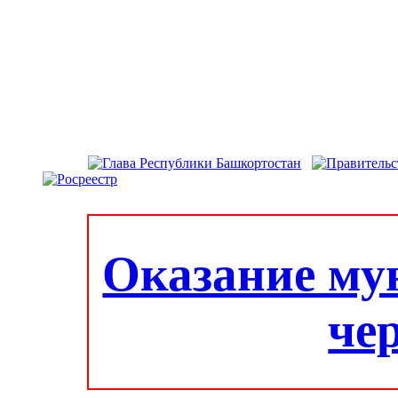
Оказание му
че