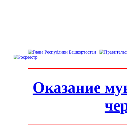
Оказание му
че