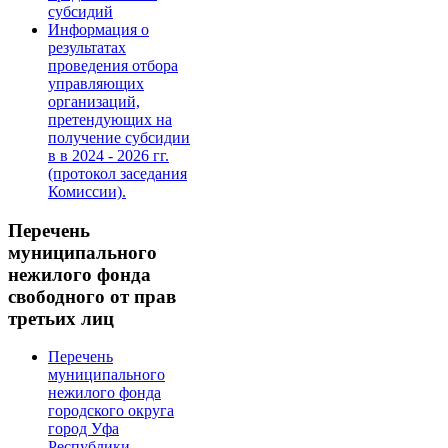
субсидий
Информация о
результатах
проведения отбора
управляющих
организаций,
претендующих на
получение субсидии
в в 2024 - 2026 гг.
(протокол заседания
Комиссии).
Перечень
муниципального
нежилого фонда
свободного от прав
третьих лиц
Перечень
муниципального
нежилого фонда
городского округа
город Уфа
Республики