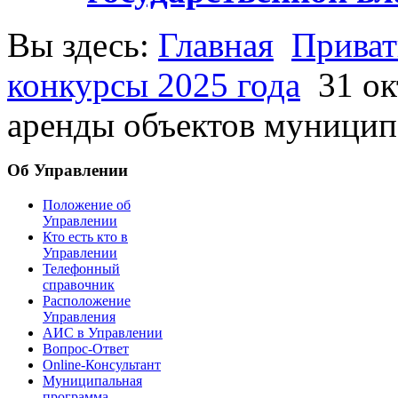
Вы здесь:
Главная
Приват
конкурсы 2025 года
31 о
аренды объектов муници
Об Управлении
Положение об
Управлении
Кто есть кто в
Управлении
Телефонный
справочник
Расположение
Управления
АИС в Управлении
Вопрос-Ответ
Online-Консультант
Муниципальная
программа