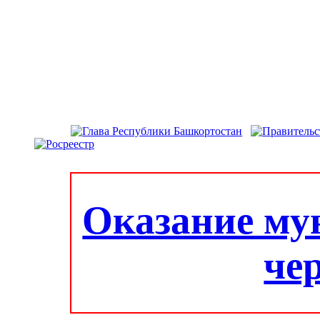
Оказание му
че