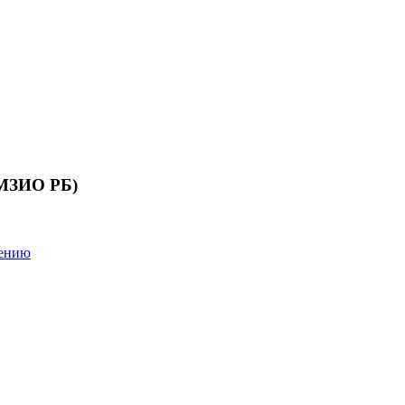
 МЗИО РБ)
лению