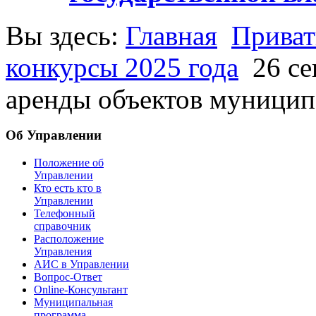
Вы здесь:
Главная
Приват
конкурсы 2025 года
26 с
аренды объектов муници
Об Управлении
Положение об
Управлении
Кто есть кто в
Управлении
Телефонный
справочник
Расположение
Управления
АИС в Управлении
Вопрос-Ответ
Online-Консультант
Муниципальная
программа