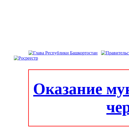
Оказание му
че