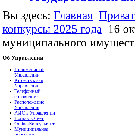
Вы здесь:
Главная
Приват
конкурсы 2025 года
16 ок
муниципального имущест
Об Управлении
Положение об
Управлении
Кто есть кто в
Управлении
Телефонный
справочник
Расположение
Управления
АИС в Управлении
Вопрос-Ответ
Online-Консультант
Муниципальная
программа