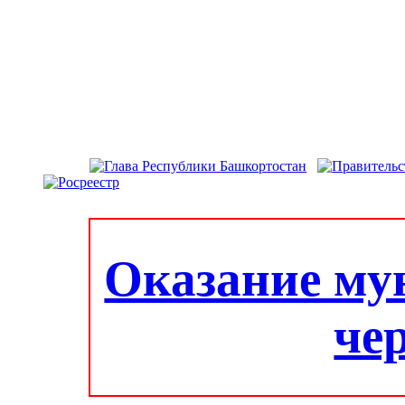
Оказание му
че