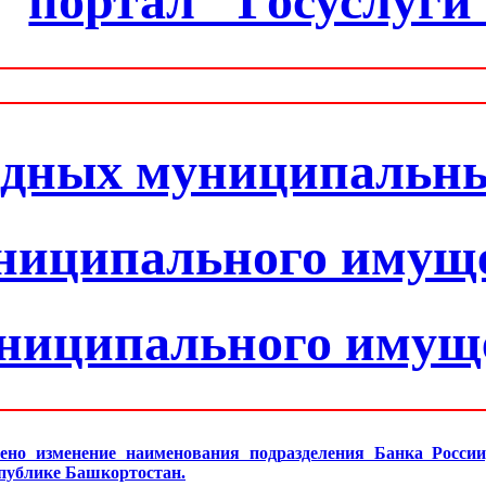
портал "Госуслуги
одных муниципальн
ниципального имущ
униципального имущ
ено изменение наименования подразделения Банка Росси
спублике Башкортостан.