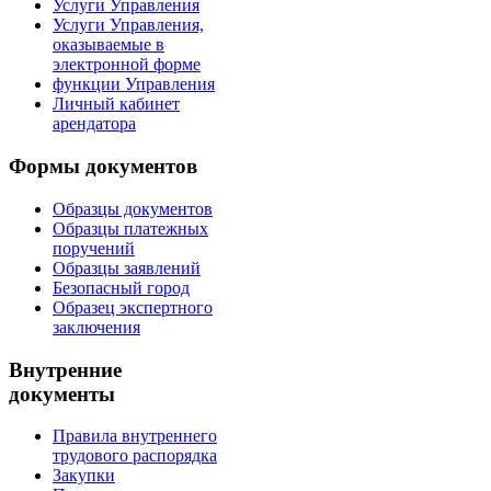
Услуги Управления
Услуги Управления,
оказываемые в
электронной форме
функции Управления
Личный кабинет
арендатора
Формы документов
Образцы документов
Образцы платежных
поручений
Образцы заявлений
Безопасный город
Образец экспертного
заключения
Внутренние
документы
Правила внутреннего
трудового распорядка
Закупки