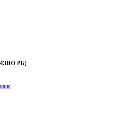
 МЗИО РБ)
лению