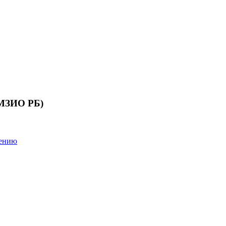
 МЗИО РБ)
лению