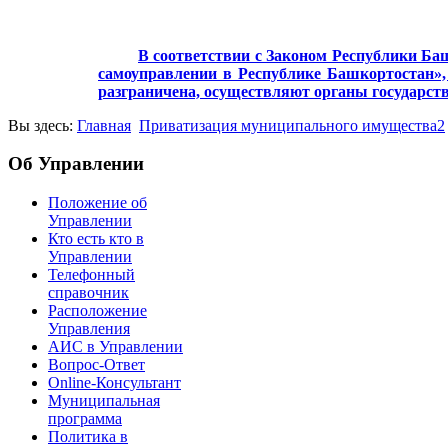
В соответствии с Законом Республики Баш
самоуправлении в Республике Башкортостан», 
разграничена, осуществляют органы государст
Вы здесь:
Главная
Приватизация муниципального имущества2
Об Управлении
Положение об
Управлении
Кто есть кто в
Управлении
Телефонный
справочник
Расположение
Управления
АИС в Управлении
Вопрос-Ответ
Online-Консультант
Муниципальная
программа
Политика в