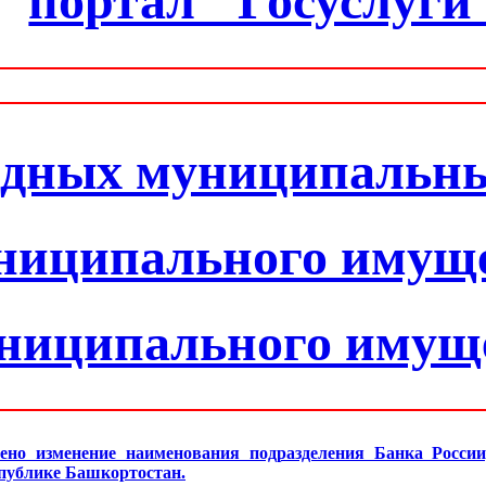
портал "Госуслуги
одных муниципальн
ниципального имущ
униципального имущ
ено изменение наименования подразделения Банка Росси
спублике Башкортостан.