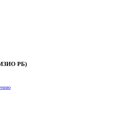
 МЗИО РБ)
лению