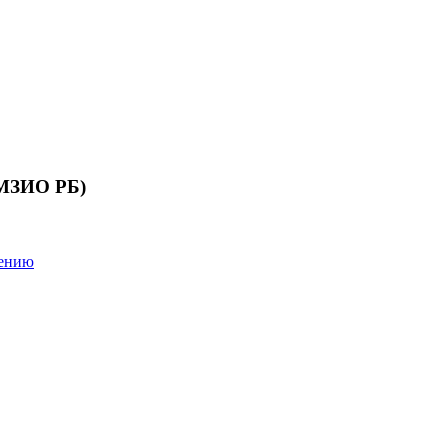
 МЗИО РБ)
лению