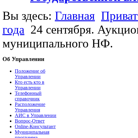
Вы здесь:
Главная
Приват
года
24 сентября. Аукцио
муниципального НФ.
Об Управлении
Положение об
Управлении
Кто есть кто в
Управлении
Телефонный
справочник
Расположение
Управления
АИС в Управлении
Вопрос-Ответ
Online-Консультант
Муниципальная
программа