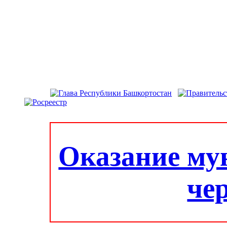
Оказание му
че