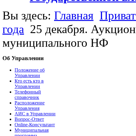
Вы здесь:
Главная
Приват
года
25 декабря. Аукцион
муниципального НФ
Об Управлении
Положение об
Управлении
Кто есть кто в
Управлении
Телефонный
справочник
Расположение
Управления
АИС в Управлении
Вопрос-Ответ
Online-Консультант
Муниципальная
программа