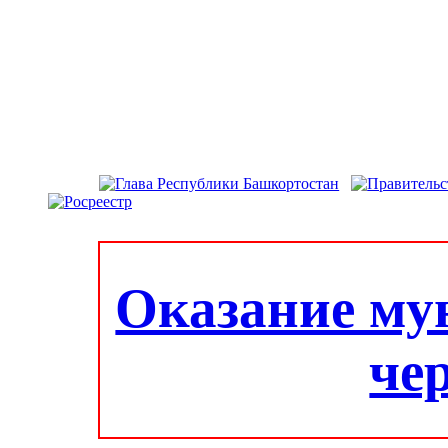
Оказание му
че