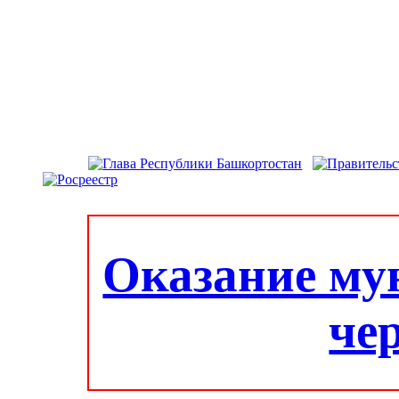
Оказание му
че