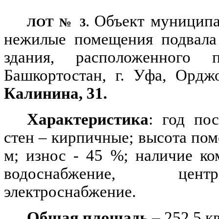
Объект муниципа
ЛОТ № 3.
нежилые помещения подвала
здания, расположенного 
Башкортостан, г. Уфа, Ордж
Калинина, 31.
Характеристика
: год по
стен – кирпичные; высота поме
м; износ
-
45 %; наличие ком
водоснабжение, цент
электроснабжение.
Общая площадь
– 252,5 кв