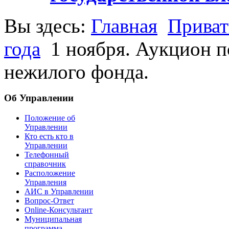
Вы здесь:
Главная
Приват
года
1 ноября. Аукцион п
нежилого фонда.
Об Управлении
Положение об
Управлении
Кто есть кто в
Управлении
Телефонный
справочник
Расположение
Управления
АИС в Управлении
Вопрос-Ответ
Online-Консультант
Муниципальная
программа