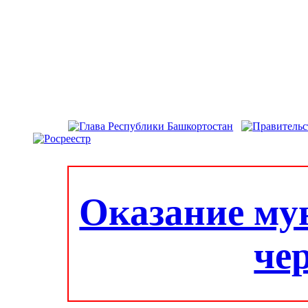
Оказание му
че