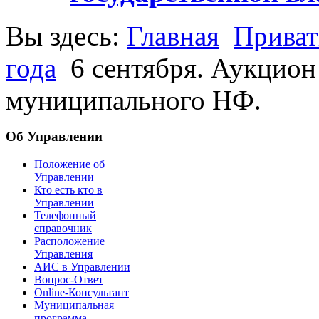
Вы здесь:
Главная
Приват
года
6 сентября. Аукцион
муниципального НФ.
Об Управлении
Положение об
Управлении
Кто есть кто в
Управлении
Телефонный
справочник
Расположение
Управления
АИС в Управлении
Вопрос-Ответ
Online-Консультант
Муниципальная
программа