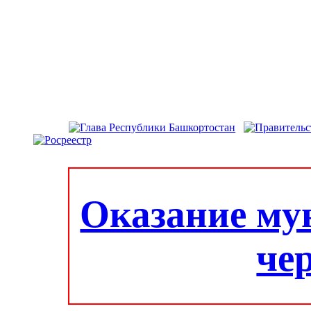
Оказание му
че