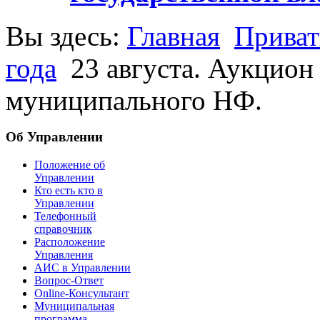
Вы здесь:
Главная
Приват
года
23 августа. Аукцион
муниципального НФ.
Об Управлении
Положение об
Управлении
Кто есть кто в
Управлении
Телефонный
справочник
Расположение
Управления
АИС в Управлении
Вопрос-Ответ
Online-Консультант
Муниципальная
программа