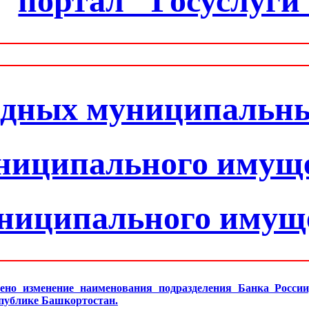
портал "Госуслуги
одных муниципальн
ниципального имущ
униципального имущ
ено изменение наименования подразделения Банка Росси
спублике Башкортостан.