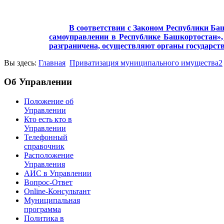
В соответствии с Законом Республики Баш
самоуправлении в Республике Башкортостан», 
разграничена, осуществляют органы государст
Вы здесь:
Главная
Приватизация муниципального имущества2
Об Управлении
Положение об
Управлении
Кто есть кто в
Управлении
Телефонный
справочник
Расположение
Управления
АИС в Управлении
Вопрос-Ответ
Online-Консультант
Муниципальная
программа
Политика в