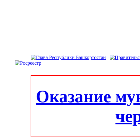
Оказание му
че