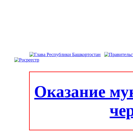
Оказание му
че