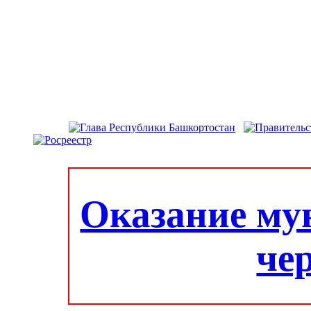
Оказание му
че