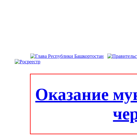
Оказание му
че