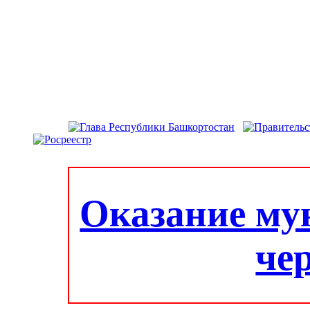
Оказание му
че