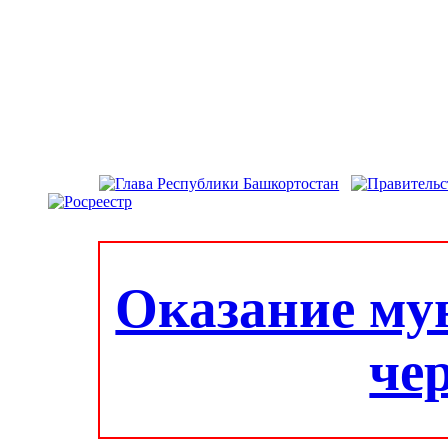
Оказание му
че