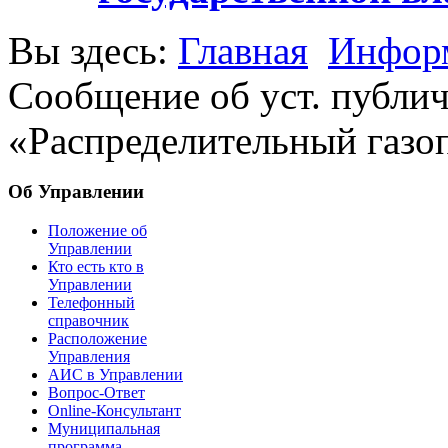
Вы здесь:
Главная
Информ
Сообщение об уст. публич
«Распределительный газо
Об Управлении
Положение об
Управлении
Кто есть кто в
Управлении
Телефонный
справочник
Расположение
Управления
АИС в Управлении
Вопрос-Ответ
Online-Консультант
Муниципальная
программа