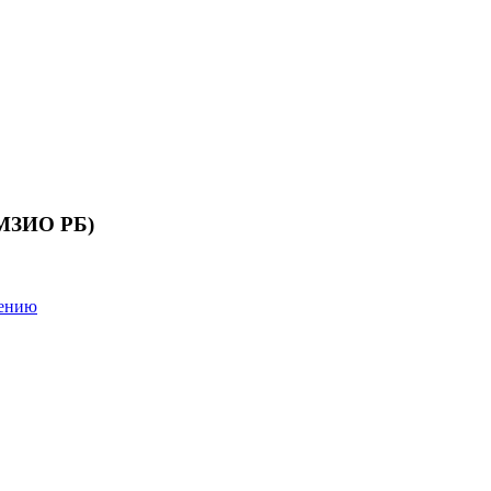
 МЗИО РБ)
лению