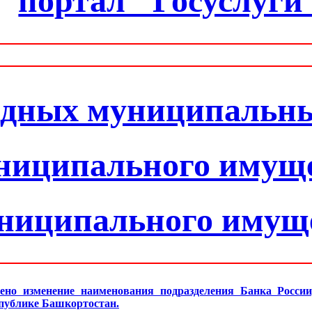
портал "Госуслуги
одных муниципальн
ниципального имущ
униципального имущ
ено изменение наименования подразделения Банка Росси
спублике Башкортостан.