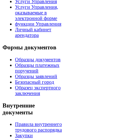
Услуги Управления
Услуги Управления,
оказываемые в
электронной форме
функции Управления
Личный кабинет
арендатора
Формы документов
Образцы документов
Образцы платежных
поручений
Образцы заявлений
Безопасный город
Образец экспертного
заключения
Внутренние
документы
Правила внутреннего
трудового распорядка
Закупки