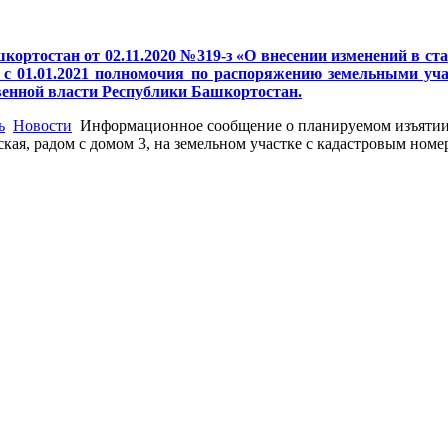
кортостан от 02.11.2020 №319-з «О внесении изменений в с
с 01.01.2021 полномочия по распоряжению земельными учас
венной власти Республики Башкортостан.
ь
Новости
Информационное сообщение о планируемом изъятии
ская, радом с домом 3, на земельном участке с кадастровым номе