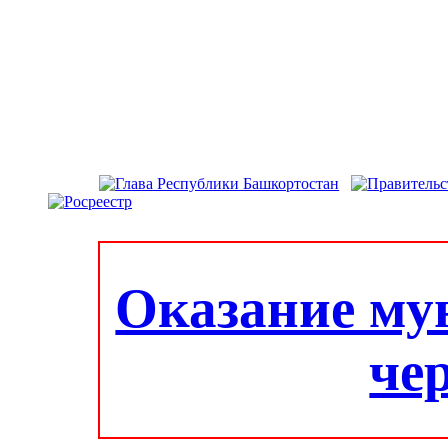
Оказание му
че