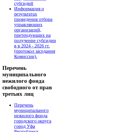
субсидий
Информация о
результатах
проведения отбора
управляющих
организаций,
претендующих на
получение субсидии
в в 2024 - 2026 гг.
(протокол заседания
Комиссии).
Перечень
муниципального
нежилого фонда
свободного от прав
третьих лиц
Перечень
муниципального
нежилого фонда
городского округа
город Уфа
Республики