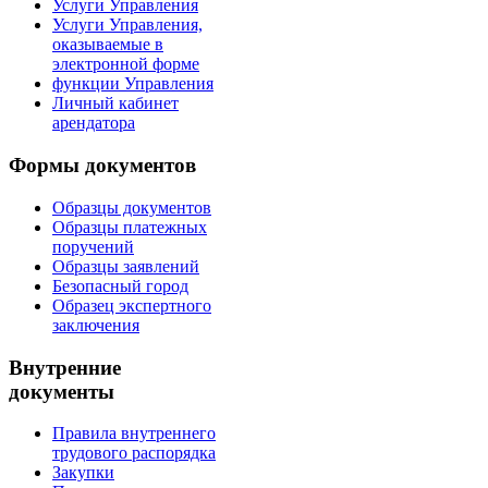
Услуги Управления
Услуги Управления,
оказываемые в
электронной форме
функции Управления
Личный кабинет
арендатора
Формы документов
Образцы документов
Образцы платежных
поручений
Образцы заявлений
Безопасный город
Образец экспертного
заключения
Внутренние
документы
Правила внутреннего
трудового распорядка
Закупки