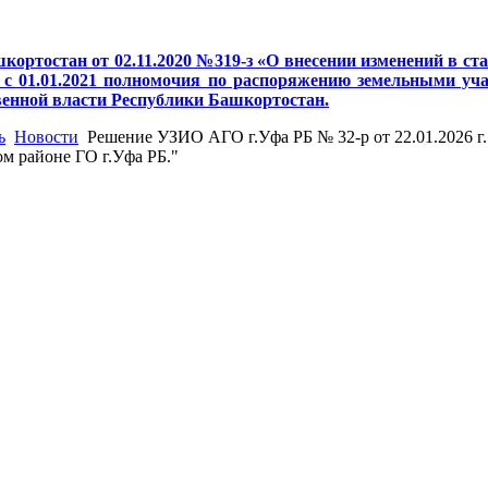
кортостан от 02.11.2020 №319-з «О внесении изменений в с
с 01.01.2021 полномочия по распоряжению земельными учас
венной власти Республики Башкортостан.
ь
Новости
Решение УЗИО АГО г.Уфа РБ № 32-р от 22.01.2026 г
ом районе ГО г.Уфа РБ."