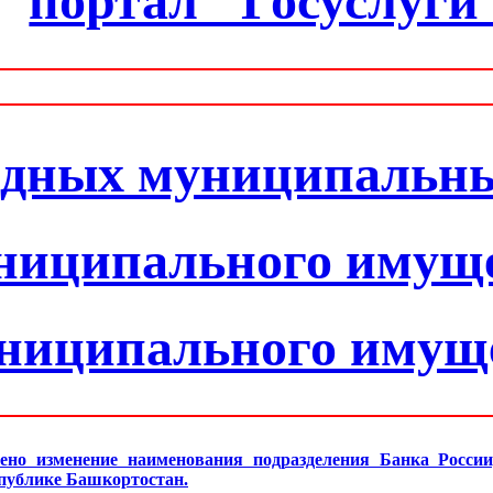
портал "Госуслуги
одных муниципальн
ниципального имущ
униципального имущ
ено изменение наименования подразделения Банка Росси
спублике Башкортостан.