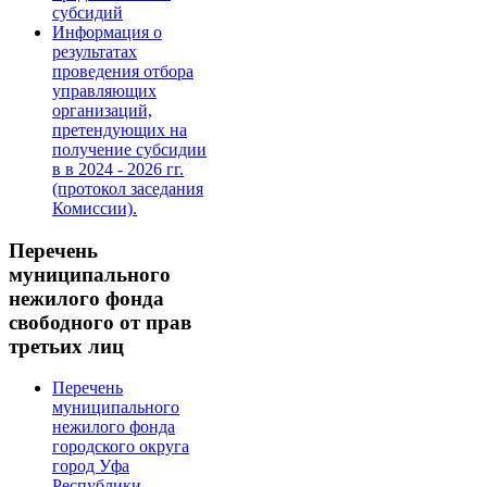
субсидий
Информация о
результатах
проведения отбора
управляющих
организаций,
претендующих на
получение субсидии
в в 2024 - 2026 гг.
(протокол заседания
Комиссии).
Перечень
муниципального
нежилого фонда
свободного от прав
третьих лиц
Перечень
муниципального
нежилого фонда
городского округа
город Уфа
Республики