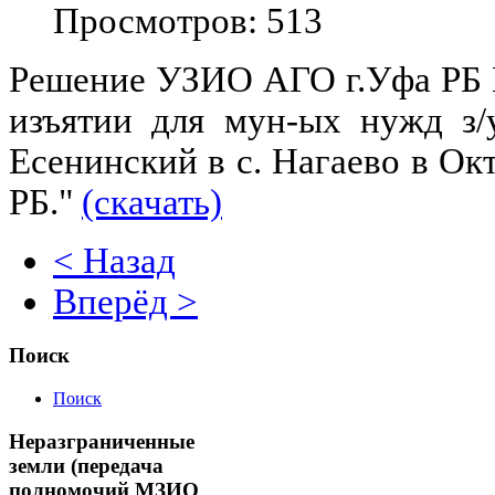
Просмотров: 513
Решение УЗИО АГО г.Уфа РБ №
изъятии для мун-ых нужд з/
Есенинский в с. Нагаево в Ок
РБ."
(скачать)
< Назад
Вперёд >
Поиск
Поиск
Неразграниченные
земли (передача
полномочий МЗИО