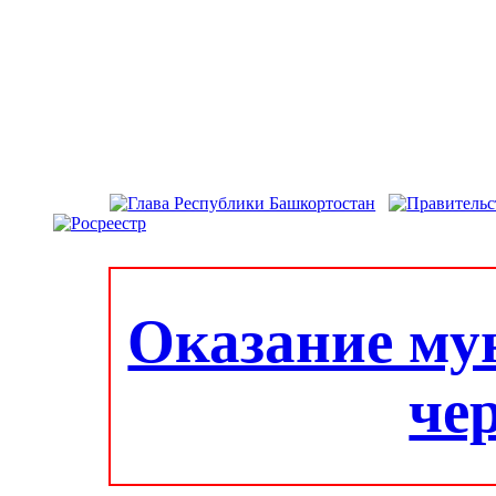
Оказание му
че