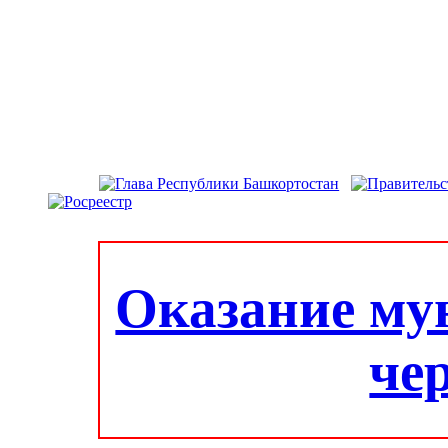
Оказание му
че