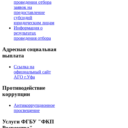
проведении отбора
заявок на
предоставление
субсидий
юридическим лицам
Информация о
результатах
проведения отбора
Адресная социальная
выплата
Ссылка на
официальный сайт
АГО г.Уфа
Противодействие
коррупции
Антикоррупционное
просвещение
Услуги ФГБУ "ФКП
Росреестра"