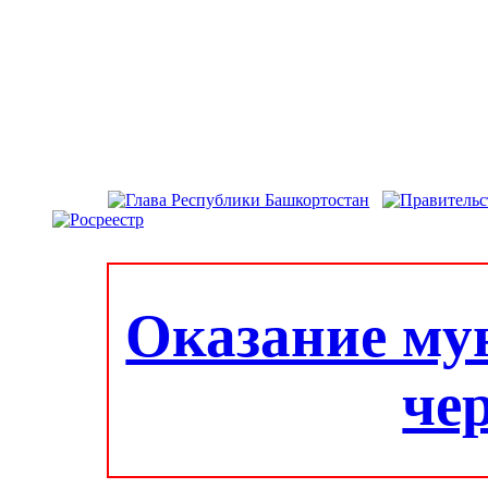
Оказание му
че