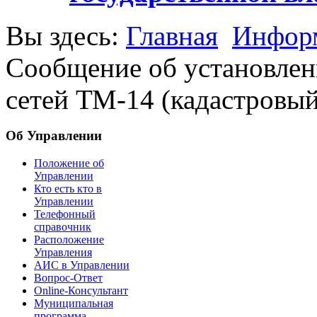
Вы здесь:
Главная
Информ
Сообщение об установлени
сетей ТМ-14 (кадастровый
Об Управлении
Положение об
Управлении
Кто есть кто в
Управлении
Телефонный
справочник
Расположение
Управления
АИС в Управлении
Вопрос-Ответ
Online-Консультант
Муниципальная
программа