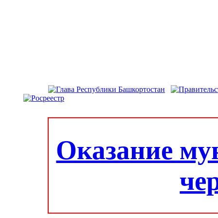
Оказание му
че