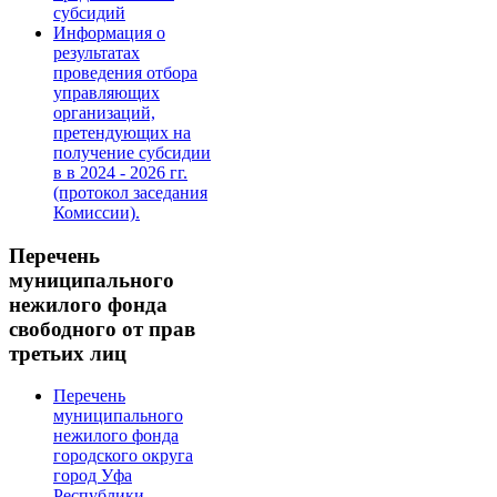
субсидий
Информация о
результатах
проведения отбора
управляющих
организаций,
претендующих на
получение субсидии
в в 2024 - 2026 гг.
(протокол заседания
Комиссии).
Перечень
муниципального
нежилого фонда
свободного от прав
третьих лиц
Перечень
муниципального
нежилого фонда
городского округа
город Уфа
Республики