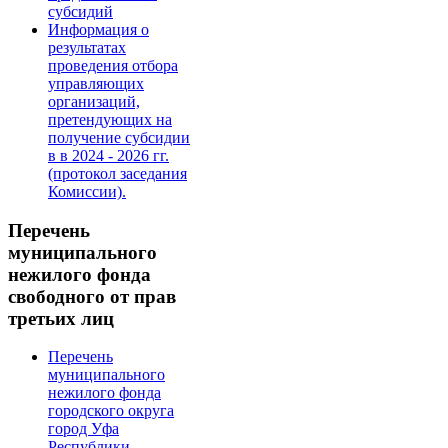
субсидий
Информация о
результатах
проведения отбора
управляющих
организаций,
претендующих на
получение субсидии
в в 2024 - 2026 гг.
(протокол заседания
Комиссии).
Перечень
муниципального
нежилого фонда
свободного от прав
третьих лиц
Перечень
муниципального
нежилого фонда
городского округа
город Уфа
Республики