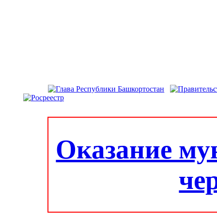
Оказание му
че