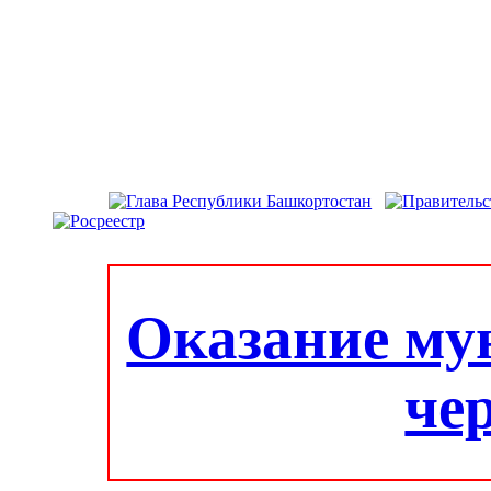
Оказание му
че