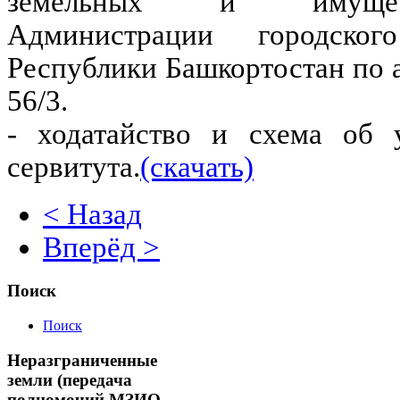
земельных и имущес
Администрации городско
Республики Башкортостан по а
56/3.
- ходатайство и схема об 
сервитута.
(скачать)
< Назад
Вперёд >
Поиск
Поиск
Неразграниченные
земли (передача
полномочий МЗИО