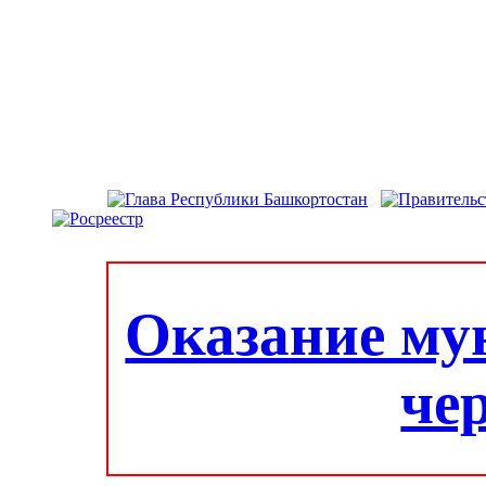
Оказание му
че