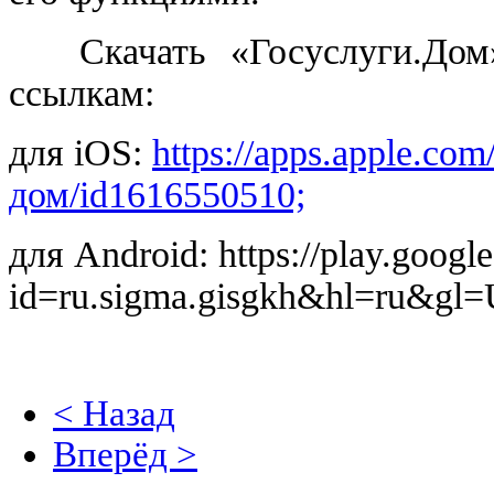
Скачать «Госуслуги.Дом
ссылкам:
для iOS:
https://apps.apple.com
дом/id1616550510;
для Android: https://play.google
id=ru.sigma.gisgkh&hl=ru&gl=
< Назад
Вперёд >