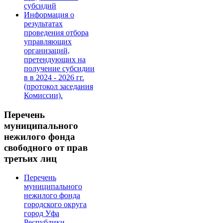
субсидий
Информация о
результатах
проведения отбора
управляющих
организаций,
претендующих на
получение субсидии
в в 2024 - 2026 гг.
(протокол заседания
Комиссии).
Перечень
муниципального
нежилого фонда
свободного от прав
третьих лиц
Перечень
муниципального
нежилого фонда
городского округа
город Уфа
Республики