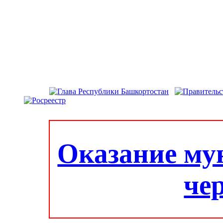
Оказание му
че