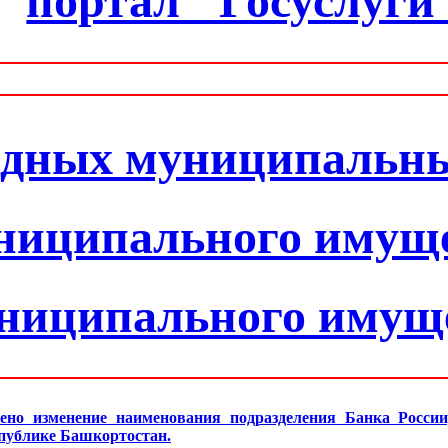
портал "Госуслуги
одных муниципальн
ниципального имущ
униципального имущ
ено изменение наименования подразделения Банка Росси
спублике Башкортостан.