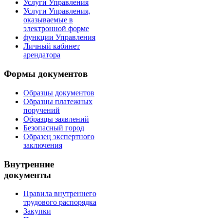
Услуги Управления
Услуги Управления,
оказываемые в
электронной форме
функции Управления
Личный кабинет
арендатора
Формы документов
Образцы документов
Образцы платежных
поручений
Образцы заявлений
Безопасный город
Образец экспертного
заключения
Внутренние
документы
Правила внутреннего
трудового распорядка
Закупки