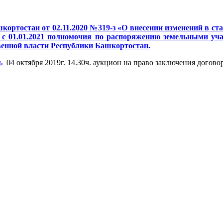
кортостан от 02.11.2020 №319-з «О внесении изменений в с
с 01.01.2021 полномочия по распоряжению земельными учас
венной власти Республики Башкортостан.
ь
04 октября 2019г. 14.30ч. аукцион на право заключения догов