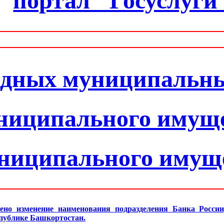
портал "Госуслуги
одных муниципальн
ниципального имущ
униципального имущ
ено изменение наименования подразделения Банка Росси
спублике Башкортостан.