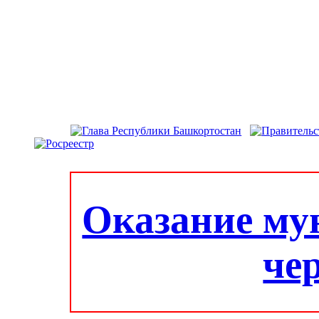
Оказание му
че