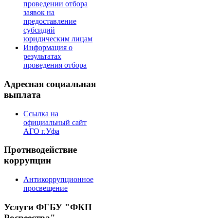
проведении отбора
заявок на
предоставление
субсидий
юридическим лицам
Информация о
результатах
проведения отбора
Адресная социальная
выплата
Ссылка на
официальный сайт
АГО г.Уфа
Противодействие
коррупции
Антикоррупционное
просвещение
Услуги ФГБУ "ФКП
Росреестра"