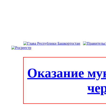
Оказание му
че