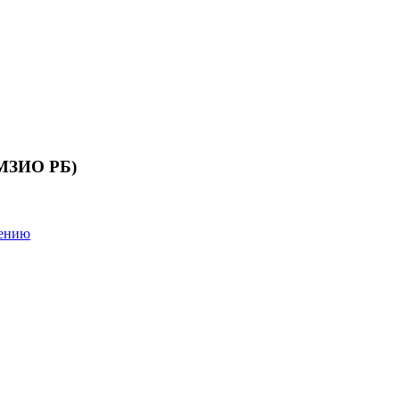
 МЗИО РБ)
лению